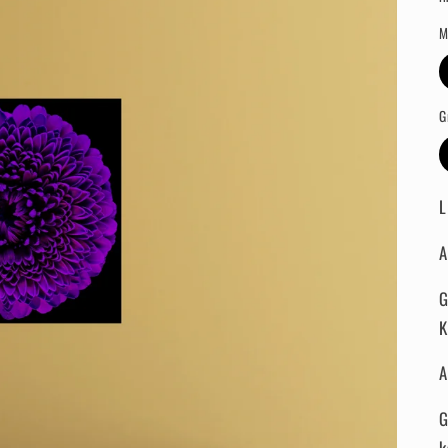
M
G
L
A
G
K
A
G
k