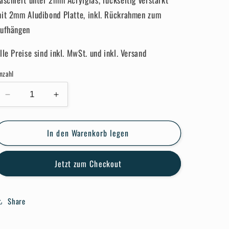
it 2mm Aludibond Platte, inkl. Rückrahmen zum
ufhängen
lle Preise sind inkl. MwSt. und inkl. Versand
nzahl
Verringere
Erhöhe
die
die
Menge
Menge
In den Warenkorb legen
für
für
Violet
Violet
Veil
Veil
Jetzt zum Checkout
Share