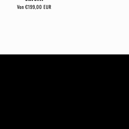
Normaler
Von €199,00 EUR
Preis