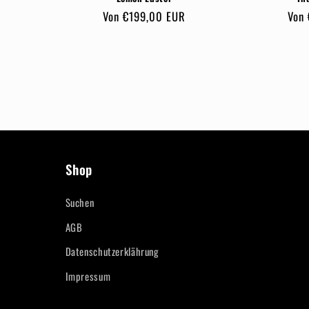
Normaler
Von €199,00 EUR
Nor
Von
Preis
Prei
Shop
Suchen
AGB
Datenschutzerklährung
Impressum