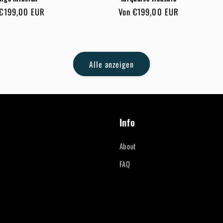
maler
 €199,00 EUR
Normaler
Von €199,00 EUR
s
Preis
Alle anzeigen
Info
About
FAQ