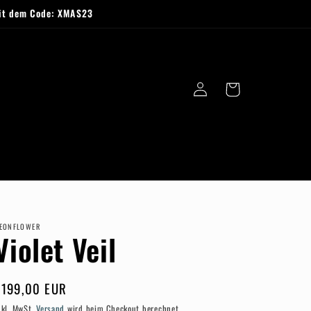
mit dem Code: XMAS23
Einloggen
Warenkorb
EONFLOWER
Violet Veil
Normaler
€199,00 EUR
reis
nkl. MwSt.
Versand
wird beim Checkout berechnet