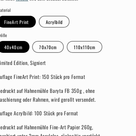
aterial
FineArt Print
Acrylbild
röße
40x40cm
70x70cm
110x110cm
imited Edition, Signiert
uflage
FineArt Print
: 150 Stück pro Format
edruckt auf Hahnemühle Baryta FB 350g , ohne
aschierung oder Rahmen, wird gerollt versendet.
uflage Acrylbild: 100 Stück pro Format
edruckt auf Hahnemühle Fine-Art Papier 260g,
aschiert unter 2mm Acrylglas, rückseitig verstärkt