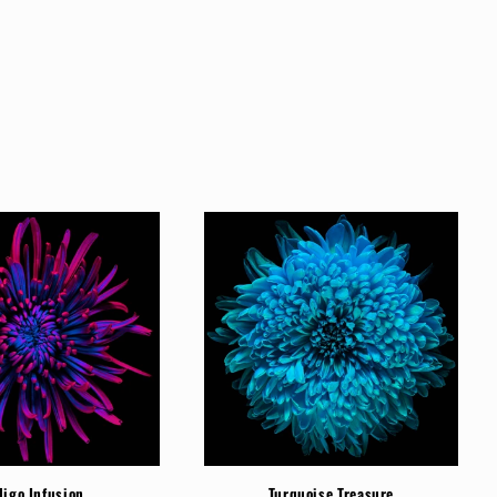
digo Infusion
Turquoise Treasure