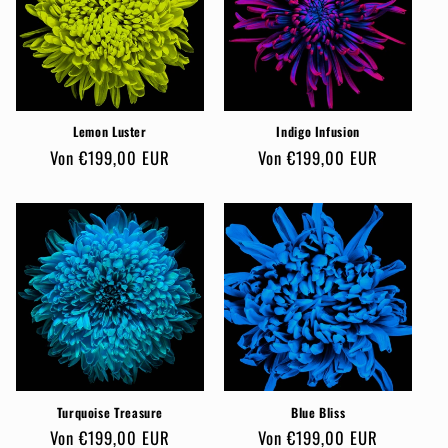
r
i
e
Lemon Luster
Indigo Infusion
:
Normaler
Von €199,00 EUR
Normaler
Von €199,00 EUR
Preis
Preis
Turquoise Treasure
Blue Bliss
Normaler
Von €199,00 EUR
Normaler
Von €199,00 EUR