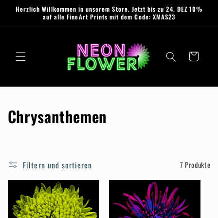
Direkt
Herzlich Willkommen in unserem Store. Jetzt bis zu 24. DEZ 10%
zum
auf alle FineArt Prints mit dem Code: XMAS23
Inhalt
Warenkorb
K
Chrysanthemen
a
t
Filtern und sortieren
7 Produkte
e
g
o